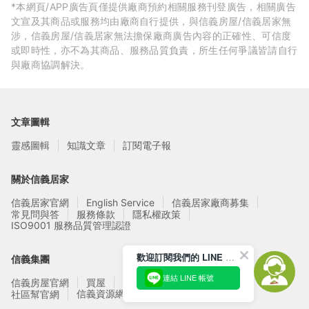
*本網頁/APP廣告頁僅提供廠商預約相關服務刊登廣告，相關廣告
文宣及其商品或服務均由廠商自行提供，與信義房屋/信義居家無
涉，信義房屋/信義居家無法擔保廠商廣告內容的正確性、可信度
或即時性，亦不為其商品、服務品質負責，所生任何爭議皆請自行
與廠商協調解決。
文章圖輯
靈感圖輯
知識文章
訂閱電子報
關於信義居家
信義居家官網
English Service
信義居家廠商募集
常見問與答
服務條款
隱私權政策
ISO9001 服務品質管理認證
歡迎訂閱我們的 LINE 官方帳號
信義集團
連結 LINE 帳號
信義房屋官網
買屋
賣屋
租屋
實價登錄
信義資源網站
社區幫官網