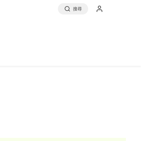
搜尋
實價登錄
前往信義房屋