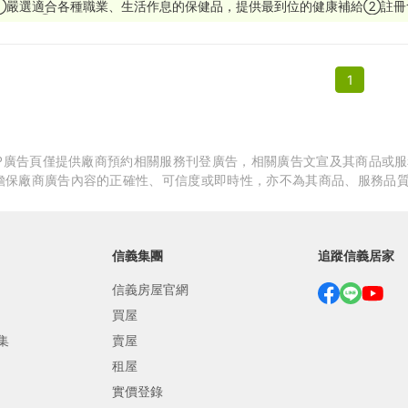
➀嚴選適合各種職業、生活作息的保健品，提供最到位的健康補給➁註冊會員
時好康➂真人線上客服免費諮詢，再享神秘好禮！
繕
修
1
融
融
產物保險
APP廣告頁僅提供廠商預約相關服務刊登廣告，相關廣告文宣及其商品或
擔保廠商廣告內容的正確性、可信度或即時性，亦不為其商品、服務品
信義集團
追蹤信義居家
信義房屋官網
買屋
集
賣屋
租屋
實價登錄