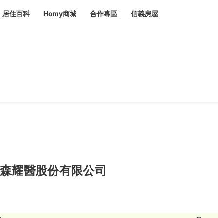
居住百科
Homy商城
合作專區
信義房屋
章
 設計裝潢 大館
潢
賣屋
租屋
計
居家設計
裝修攻略
生活提案
居家新聞
潢
潢
運
活講座
服務滿意度抽獎
電子報隱藏優惠
計
軟裝設計
包租代管
家
驗屋服務
蟲
毒
冷氣清洗
整理收納
專業除蟲
森耀醫股份有限公司
備
備
系統家具
隱形鐵窗
油漆塗料