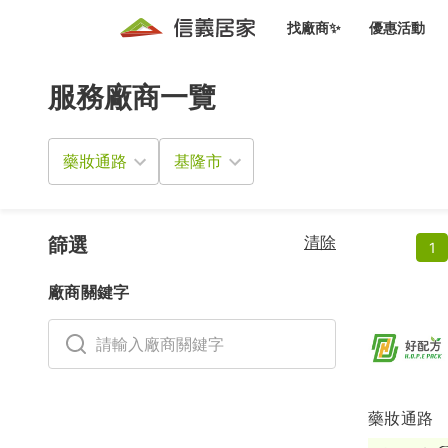
找廠商✨
優惠活動
服務廠商一覽
知識文
免費諮詢服務
前往
廠商募集
人才招募
居住好生活講座
設計裝
買屋
居住服務免費諮詢
藥妝通路
室內設
設計裝
會員活動優惠
設計裝
搬家清
冷氣清洗(限時優惠)
新會員大禮包
免費居住好生
清除
室內設
篩選
1
優質搬
信義客戶優惠
廠商關鍵字
清潔除
信義成交客戶福利專區
清潔消
家居設
藥妝通路
長照設