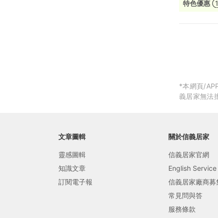
特色優惠
員關懷日限
局部修
局部裝
生活金
生活金
*本網頁/
義居家無法
文章圖輯
關於信義居家
靈感圖輯
信義居家官網
知識文章
English Service
訂閱電子報
信義居家廠商募
常見問與答
服務條款