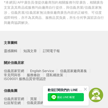
*本網頁/APP廣告頁僅提供廠商預約相關服務刊登廣告，相關廣告
文宣及其商品或服務均由廠商自行提供，與信義房屋/信義居家無
涉，信義房屋/信義居家無法擔保廠商廣告內容的正確性、可信度
或即時性，亦不為其商品、服務品質負責，所生任何爭議皆請自行
與廠商協調解決。
文章圖輯
靈感圖輯
知識文章
訂閱電子報
關於信義居家
信義居家官網
English Service
信義居家廠商募集
常見問與答
服務條款
隱私權政策
ISO9001 服務品質管理認證
歡迎訂閱我們的 LINE 官方帳號
信義集團
連結 LINE 帳號
信義房屋官網
買屋
賣屋
租屋
實價登錄
信義資源網站
社區幫官網