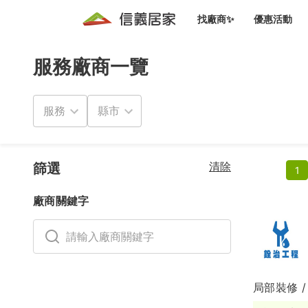
尋找可提供居住生活相關服務的廠商 - 信義居家
找廠商✨
優惠活動
服務廠商一覽
知識文
免費諮詢服務
前往
廠商募集
人才招募
居住好生活講座
設計裝
買屋
居住服務免費諮詢
服務
室內設
設計裝
會員活動優惠
設計裝
搬家清
冷氣清洗(限時優惠)
新會員大禮包
免費居住好生
清除
室內設
篩選
1
優質搬
信義客戶優惠
廠商關鍵字
清潔除
信義成交客戶福利專區
清潔消
家居設
局部裝修 
長照設