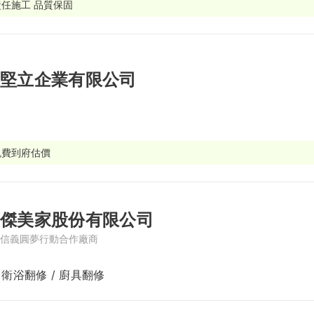
責任施工 品質保固
繕
修
堅立企業有限公司
融
融
產物保險
免費到府估價
傑美家股份有限公司
信義圓夢行動合作廠商
 衛浴翻修 / 廚具翻修