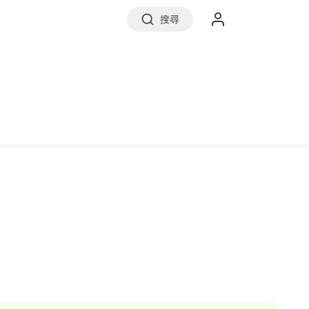
搜尋
實價登錄
前往信義房屋