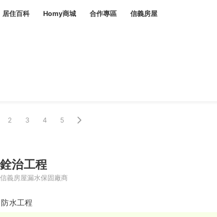
居住百科
Homy商城
合作專區
信義房屋
章
 設計裝潢 大館
潢
賣屋
租屋
計
居家設計
裝修攻略
生活提案
居家新聞
潢
潢
運
活講座
服務滿意度抽獎
電子報隱藏優惠
計
軟裝設計
包租代管
2
3
4
5
家
驗屋服務
蟲
銓治工程
毒
冷氣清洗
整理收納
專業除蟲
信義房屋漏水保固廠商
備
/ 防水工程
備
系統家具
隱形鐵窗
油漆塗料