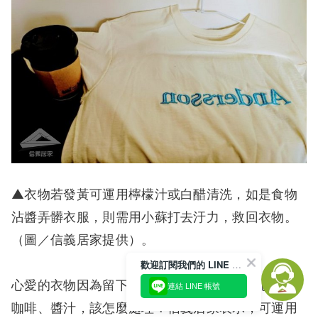
▲衣物若發黃可運用檸檬汁或白醋清洗，如是食物
沾醬弄髒衣服，則需用小蘇打去汙力，救回衣物。
（圖／信義居家提供）。
歡迎訂閱我們的 LINE 官方帳號
心愛的衣物因為留下汗漬而發黃，或者不小心沾到
連結 LINE 帳號
咖啡、醬汁，該怎麼處理？信義居家表示，可運用