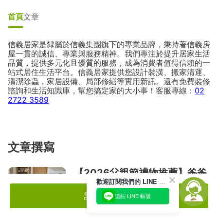
首頁
文章
信義居家是隸屬於信義集團旗下的專業品牌，秉持著信義房
屋一貫的誠信、專業與服務精神。我們專注於提升居家生活
品質，提供多元化且優質的服務，成為消費者值得信賴的一
站式居住生活平台。信義居家提供您設計裝潢、搬家清運、
清潔除蟲，家居設備、局部修繕等實用新訊。還有免費裝修
諮詢和生活知識庫，幫您搞定家的大小事！客服專線：
02
2722 3589
文章撰寫
【2026父親節禮物推薦】爸爸
歡迎訂閱我們的 LINE 官方帳號
什麼都不缺？送他一個更舒服、
更安心的家
註冊領$300
連結 LINE 帳號
父親節禮物該送什麼？除了皮夾、刮鬍刀與
保健食品，也可以從爸爸與全家人的日常需
要出發。信義居家整理5個實用父親節禮物