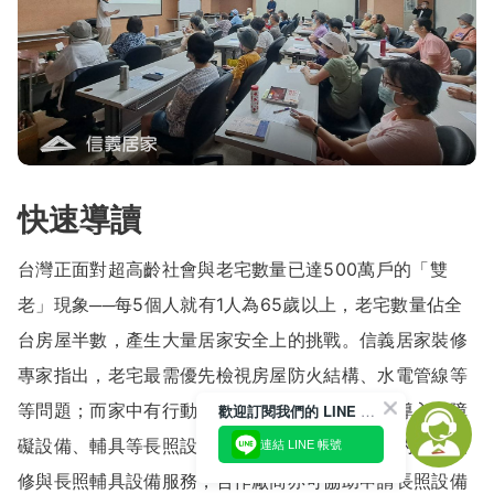
快速導讀
台灣正面對超高齡社會與老宅數量已達500萬戶的「雙
老」現象──每5個人就有1人為65歲以上，老宅數量佔全
台房屋半數，產生大量居家安全上的挑戰。信義居家裝修
專家指出，老宅最需優先檢視房屋防火結構、水電管線等
等問題；而家中有行動較為不便的長者，則建議導入無障
歡迎訂閱我們的 LINE 官方帳號
礙設備、輔具等長照設備，信義居家提供一條龍的室內裝
連結 LINE 帳號
修與長照輔具設備服務，合作廠商亦可協助申請長照設備