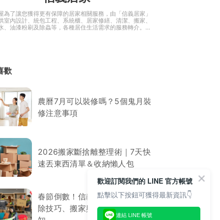
屋為了讓您獲得更有保障的居家相關服務，由「信義居家」
供室內設計、統包工程、系統櫃、居家修繕、清潔、搬家、
水、油漆粉刷及除蟲等，各種居住生活需求的服務轉介。還
裝修諮詢和生活知識，是您建造「安全、舒適、美觀」的居
手！
喜歡
農曆7月可以裝修嗎？5個鬼月裝
修注意事項
2026搬家斷捨離整理術｜7天快
速丟東西清單＆收納懶人包
歡迎訂閱我們的 LINE 官方帳號
點擊以下按鈕可獲得最新資訊👇
春節倒數！信義居家提醒您大掃
除技巧、搬家與垃圾回收處理須
連結 LINE 帳號
知