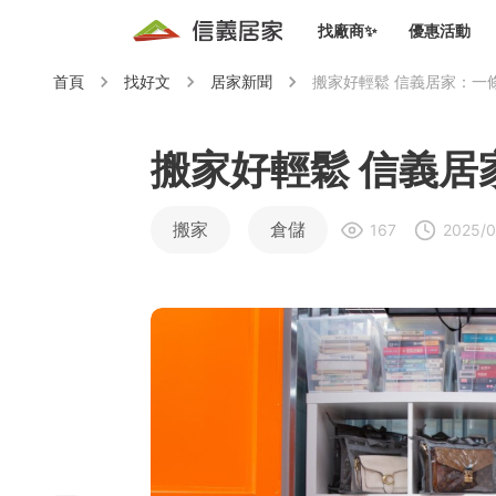
找廠商✨
優惠活動
首頁
找好文
居家新聞
搬家好輕鬆 信義居家：一
知識文
免費諮詢服務
前往
廠商募集
人才招募
居住好生活講座
設計裝
買屋
居住服務免費諮詢
搬家好輕鬆 信義居
室內設
設計裝
會員活動優惠
設計裝
搬家
倉儲
167
2025/0
搬家清
冷氣清洗(限時優惠)
新會員大禮包
免費居住好生
室內設
優質搬
信義客戶優惠
清潔除
信義成交客戶福利專區
清潔消
家居設
長照設