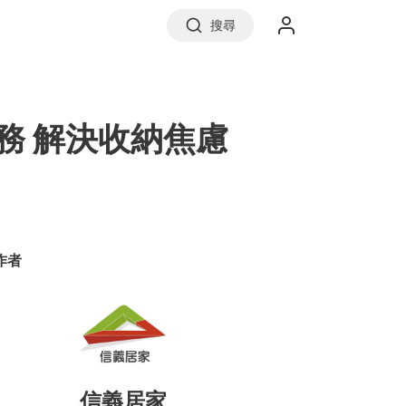
搜尋
實價登錄
務 解決收納焦慮
前往信義房屋
作者
信義居家