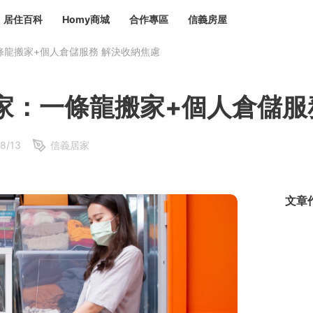
居住百科
Homy商城
合作專區
信義房屋
條龍搬家+個人倉儲服務 解決收納焦慮
章
 設計裝潢 大館
潢
賣屋
租屋
家：一條龍搬家+個人倉儲服
計
居家設計
裝修攻略
生活提案
居家新聞
潢
潢
8/13
信義居家
運
活講座
服務滿意度抽獎
電子報隱藏優惠
計
軟裝設計
包租代管
家
驗屋服務
文章
蟲
毒
冷氣清洗
整理收納
專業除蟲
備
備
系統家具
隱形鐵窗
油漆塗料