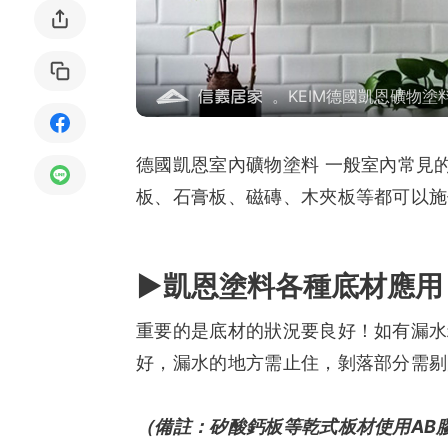
局部修
局部裝
。KEIM德國凱恩礦物塗
生活金
德國凱恩室內礦物塗料 一般室內常見
生活金
板、石膏板、磁磚、木夾板等都可以施
►凱恩塗料各種底材應用
重要的是底材的狀況要良好！如有漏水
好，漏水的地方需止住，剝落部分需剔
（備註：矽酸鈣板等乾式板材使用AB膠