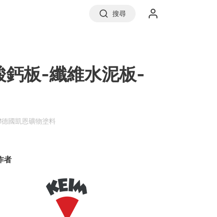
搜尋
實價登錄
鈣板-纖維水泥板-
前往信義房屋
IM德國凱恩礦物塗料
作者