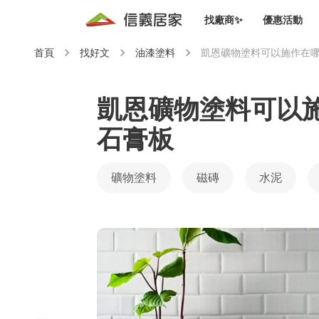
找廠商✨
優惠活動
首頁
找好文
油漆塗料
凱恩礦物塗料可以施作在哪
知識文
免費諮詢服務
前往
廠商募集
人才招募
居住好生活講座
設計裝
買屋
居住服務免費諮詢
凱恩礦物塗料可以施
室內設
設計裝
石膏板
會員活動優惠
設計裝
搬家清
冷氣清洗(限時優惠)
新會員大禮包
免費居住好生
室內設
礦物塗料
磁磚
水泥
優質搬
信義客戶優惠
清潔除
信義成交客戶福利專區
清潔消
家居設
長照設