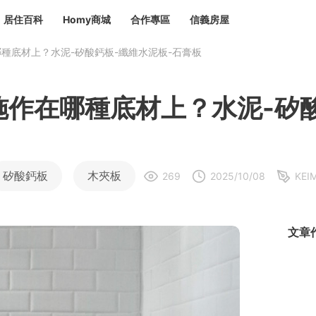
居住百科
Homy商城
合作專區
信義房屋
種底材上？水泥-矽酸鈣板-纖維水泥板-石膏板
章
 設計裝潢 大館
潢
賣屋
租屋
作在哪種底材上？水泥-矽酸
計
居家設計
裝修攻略
生活提案
居家新聞
潢
潢
運
活講座
服務滿意度抽獎
電子報隱藏優惠
計
軟裝設計
包租代管
矽酸鈣板
木夾板
269
2025/10/08
KE
家
驗屋服務
蟲
文章
毒
冷氣清洗
整理收納
專業除蟲
備
備
系統家具
隱形鐵窗
油漆塗料