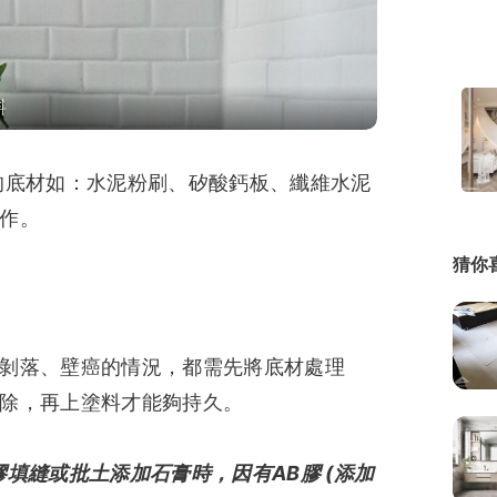
繕
修
料
融
的底材如：水泥粉刷、矽酸鈣板、纖維水泥
融
產物保險
作。
猜你
剝落、壁癌的情況，都需先將底材處理
除，再上塗料才能夠持久。
填縫或批土添加石膏時，因有AB膠 (添加