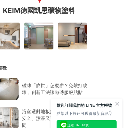
KEIM德國凱恩礦物塗料
喜歡
磁磚「膨拱」怎麼辦？免敲打破
壞，創新工法讓磁磚服服貼貼
歡迎訂閱我們的 LINE 官方帳號
浴室選對地板超重要！3招打造
點擊以下按鈕可獲得最新資訊👇
安全、潔淨又迷人的療「浴」空
間
連結 LINE 帳號