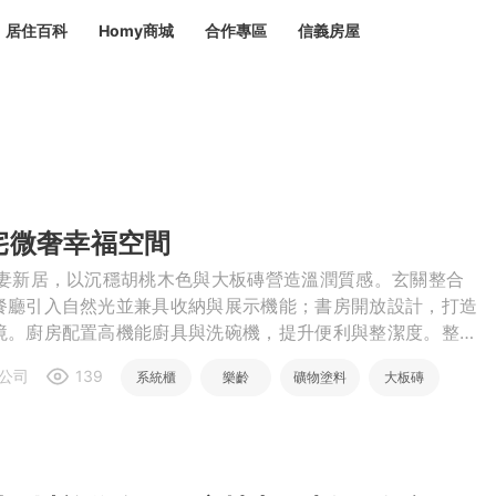
居住百科
Homy商城
合作專區
信義房屋
章
 設計裝潢 大館
潢
賣屋
租屋
計
居家設計
裝修攻略
生活提案
居家新聞
潢
潢
輩宅微奢幸福空間
運
活講座
服務滿意度抽獎
電子報隱藏優惠
計
軟裝設計
包租代管
夫妻新居，以沉穩胡桃木色與大板磚營造溫潤質感。玄關整合
家
驗屋服務
餐廳引入自然光並兼具收納與展示機能；書房開放設計，打造
境。廚房配置高機能廚具與洗碗機，提升便利與整潔度。整體
蟲
計為核心，營造安全、明亮又從容的樂齡生活空間。
公司
139
毒
冷氣清洗
整理收納
專業除蟲
系統櫃
樂齡
礦物塗料
大板磚
備
備
系統家具
隱形鐵窗
油漆塗料