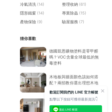
冷氣清洗
(14)
整理收納
(61)
隱形鐵窗
(14)
專業除蟲
(15)
產物保險
(9)
驗屋服務
(7)
猜你喜歡
德國凱恩礦物塗料是零甲醛
嗎？VOC含量全球最低的無
毒塗料
木地板與牆面顏色該如何搭
配？兩招教你選出理想木地
板 木地板案例參考
歡迎訂閱我們的 LINE 官方帳號
點擊以下按鈕可獲得最新資訊👇
「室內」凱恩礦物塗料 優點
連結 LINE 帳號
比較與特性介紹