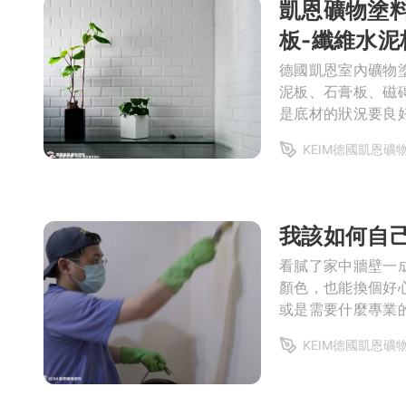
凱恩礦物塗
局部修
板-纖維水泥
局部裝
德國凱恩室內礦物
泥板、石膏板、磁
是底材的狀況要良
生活金
的地方需止住，剝
生活金
KEIM德國凱恩礦
我該如何自己
看膩了家中牆壁一
顏色，也能換個好
或是需要什麼專業
一點都不難！現在
KEIM德國凱恩礦