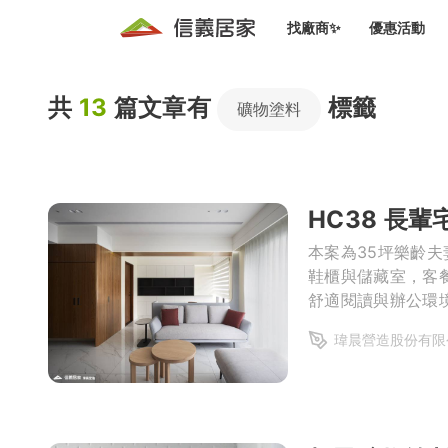
找廠商✨
優惠活動
知識文
免費諮詢服務
共
13
篇文章有
標籤
前往
礦物塗料
廠商募集
人才招募
居住好生活講座
設計裝
買屋
居住服務免費諮詢
室內設
設計裝
會員活動優惠
設計裝
HC38 長
搬家清
冷氣清洗(限時優惠)
新會員大禮包
免費居住好生
室內設
本案為35坪樂齡
優質搬
鞋櫃與儲藏室，客
信義客戶優惠
舒適閱讀與辦公環
清潔除
信義成交客戶福利專區
以無障礙與光線設
瑋晨營造股份有限
清潔消
家居設
長照設