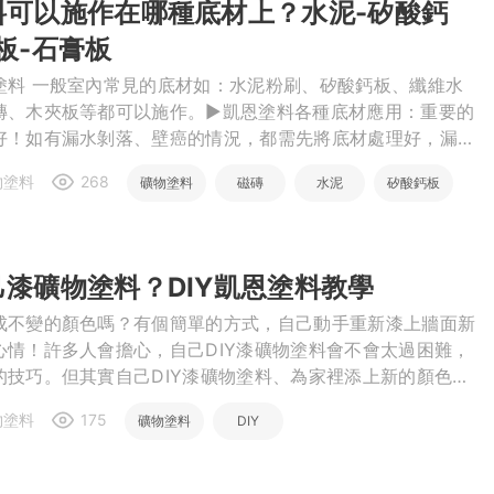
料可以施作在哪種底材上？水泥-矽酸鈣
繕
板-石膏板
修
塗料 一般室內常見的底材如：水泥粉刷、矽酸鈣板、纖維水
磚、木夾板等都可以施作。►凱恩塗料各種底材應用：重要的
好！如有漏水剝落、壁癌的情況，都需先將底材處理好，漏水
融
落部分需剔除，再上塗料才能夠持久。
融
產物保險
物塗料
268
礦物塗料
磁磚
水泥
矽酸鈣板
木夾板
漆礦物塗料？DIY凱恩塗料教學
成不變的顏色嗎？有個簡單的方式，自己動手重新漆上牆面新
心情！許多人會擔心，自己DIY漆礦物塗料會不會太過困難，
的技巧。但其實自己DIY漆礦物塗料、為家裡添上新的顏色，
就讓凱恩礦物塗料帶您一步步瞭解如何DIY漆礦物塗料。
物塗料
175
礦物塗料
DIY