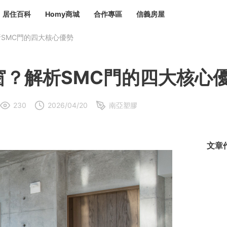
居住百科
Homy商城
合作專區
信義房屋
SMC門的四大核心優勢
章
 設計裝潢 大館
潢
賣屋
租屋
窗？解析SMC門的四大核心
計
居家設計
裝修攻略
生活提案
居家新聞
潢
潢
230
2026/04/20
南亞塑膠
運
活講座
服務滿意度抽獎
電子報隱藏優惠
計
軟裝設計
包租代管
家
驗屋服務
文章
蟲
毒
冷氣清洗
整理收納
專業除蟲
備
備
系統家具
隱形鐵窗
油漆塗料