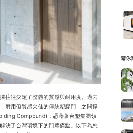
繕
修
融
融
產物保險
猜你
擇往往決定了整體的質感與耐用度。過去
「耐用但質感欠佳的傳統塑膠門」之間掙
lding Compound)，憑藉著台塑集團領
解決了台灣環境下的門扇痛點。以下為您