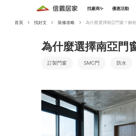
找廠商✨
優惠活動
首頁
找好文
裝修攻略
為什麼選擇南亞門窗？解析
知識文
免費諮詢服務
前往
廠商募集
人才招募
居住好生活講座
設計裝
買屋
居住服務免費諮詢
為什麼選擇南亞門
室內設
設計裝
會員活動優惠
設計裝
訂製門窗
SMC門
防水
搬家清
冷氣清洗(限時優惠)
新會員大禮包
免費居住好生
室內設
優質搬
信義客戶優惠
清潔除
信義成交客戶福利專區
清潔消
家居設
長照設