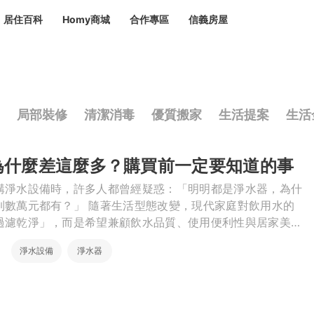
居住百科
Homy商城
合作專區
信義房屋
章
 設計裝潢 大館
潢
賣屋
租屋
計
居家設計
裝修攻略
生活提案
居家新聞
局部裝修
清潔消毒
優質搬家
生活提案
生活
潢
潢
運
活講座
服務滿意度抽獎
電子報隱藏優惠
為什麼差這麼多？購買前一定要知道的事
計
軟裝設計
包租代管
家
驗屋服務
購淨水設備時，許多人都曾經疑惑：「明明都是淨水器，為什
著生活型態改變，現代家庭對飲用水的
蟲
過濾乾淨」，而是希望兼顧飲水品質、使用便利性與居家美
的淨水設備也從單純的淨水器，發展到結合瞬熱、瞬冰、氣泡
毒
冷氣清洗
整理收納
專業除蟲
淨水設備
淨水器
功能
備
備
系統家具
隱形鐵窗
油漆塗料