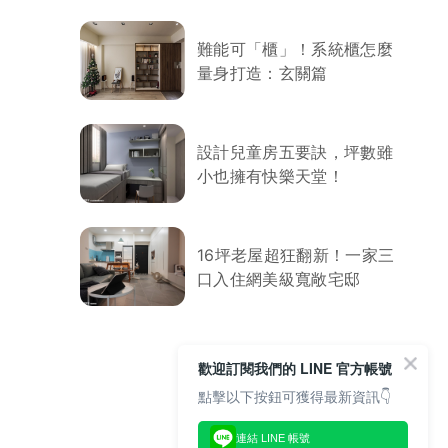
難能可「櫃」！系統櫃怎麼
量身打造：玄關篇
設計兒童房五要訣，坪數雖
小也擁有快樂天堂！
16坪老屋超狂翻新！一家三
口入住網美級寬敞宅邸
歡迎訂閱我們的 LINE 官方帳號
點擊以下按鈕可獲得最新資訊👇
連結 LINE 帳號