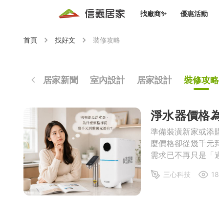
找廠商✨
優惠活動
首頁
找好文
裝修攻略
知識文
免費諮詢服務
前往
廠商募集
人才招募
居住好生活講座
設計裝
買屋
居住服務免費諮詢
室內設
居家新聞
室內設計
居家設計
裝修攻略
設計裝
會員活動優惠
設計裝
搬家清
冷氣清洗(限時優惠)
新會員大禮包
免費居住好生
淨水器價格
室內設
優質搬
準備裝潢新家或添
信義客戶優惠
麼價格卻從幾千元到數萬元都有？」 隨
清潔除
需求已不再只是「
信義成交客戶福利專區
感。因此，市面上
清潔消
三心科技
18
水及智慧控制等多
家居設
長照設