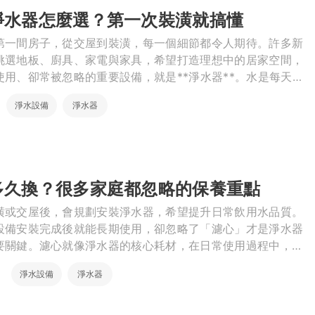
淨水器怎麼選？第一次裝潢就搞懂
繕
第一間房子，從交屋到裝潢，每一個細節都令人期待。許多新
修
挑選地板、廚具、家電與家具，希望打造理想中的居家空間，
用、卻常被忽略的重要設備，就是**淨水器**。水是每天都
融
，無論是喝水、煮飯、泡咖啡、泡奶，甚至清洗蔬果，都與家
淨水設備
淨水器
融
產物保險
多久換？很多家庭都忽略的保養重點
潢或交屋後，會規劃安裝淨水器，希望提升日常飲用水品質。
設備安裝完成後就能長期使用，卻忽略了「濾心」才是淨水器
要關鍵。濾心就像淨水器的核心耗材，在日常使用過程中，會
沙、懸浮微粒、餘氯及其他雜質。隨著使用時間增加，濾材也
淨水設備
淨水器
限。