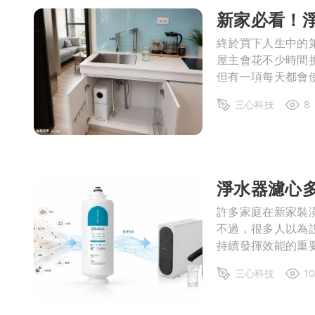
新家必看！
局部修
終於買下人生中的
局部裝
屋主會花不少時間
但有一項每天都會使
生活金
會接觸的生活資源
三心科技
8
庭用水品質息息相
生活金
淨水器濾心
許多家庭在新家裝
不過，很多人以為
持續發揮效能的重
持續攔截水中的泥
三心科技
10
會逐漸達到使用期