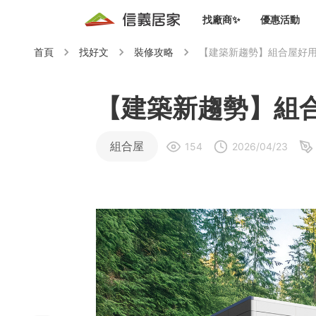
找廠商✨
優惠活動
首頁
找好文
裝修攻略
【建築新趨勢】組合屋好
知識文
免費諮詢服務
前往
廠商募集
人才招募
居住好生活講座
設計裝
買屋
居住服務免費諮詢
【建築新趨勢】組
室內設
設計裝
會員活動優惠
設計裝
組合屋
154
2026/04/23
搬家清
冷氣清洗(限時優惠)
新會員大禮包
免費居住好生
室內設
優質搬
信義客戶優惠
清潔除
信義成交客戶福利專區
清潔消
家居設
長照設