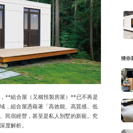
繕
修
融
融
產物保險
猜你
*組合屋（又稱預製房屋）**已不再是
域，組合屋憑藉著「高效能、高質感、低
、民宿經營，甚至是私人別墅的新寵。究
深度解析。