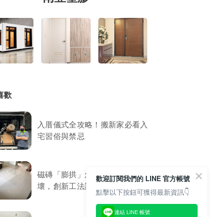
喜歡
入厝儀式全攻略！搬新家必看入
宅習俗與禁忌
磁磚「膨拱」怎麼辦？免敲打破
歡迎訂閱我們的 LINE 官方帳號
壞，創新工法讓磁磚服服貼貼
點擊以下按鈕可獲得最新資訊👇
連結 LINE 帳號