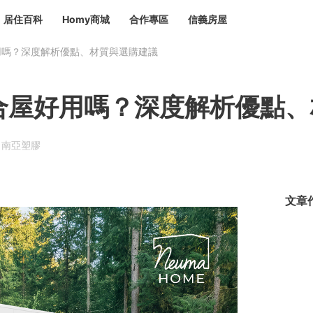
居住百科
Homy商城
合作專區
信義房屋
用嗎？深度解析優點、材質與選購建議
章
 設計裝潢 大館
潢
賣屋
租屋
合屋好用嗎？深度解析優點、
計
居家設計
裝修攻略
生活提案
居家新聞
潢
潢
南亞塑膠
運
活講座
服務滿意度抽獎
電子報隱藏優惠
計
軟裝設計
包租代管
家
驗屋服務
文章
蟲
毒
冷氣清洗
整理收納
專業除蟲
備
備
系統家具
隱形鐵窗
油漆塗料