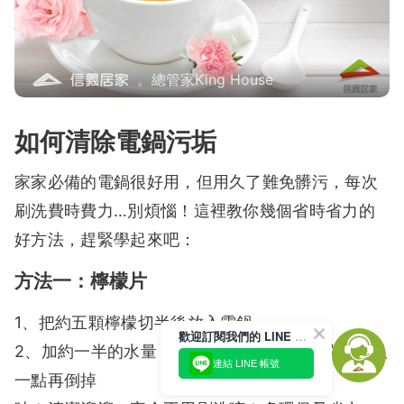
。總管家King House
如何清除電鍋污垢
家家必備的電鍋很好用，但用久了難免髒污，每次
刷洗費時費力…別煩惱！這裡教你幾個省時省力的
好方法，趕緊學起來吧：
方法一：檸檬片
1、把約五顆檸檬切半後放入電鍋
歡迎訂閱我們的 LINE 官方帳號
2、加約一半的水量，蒸煮約十分鐘；不急的話放久
連結 LINE 帳號
一點再倒掉