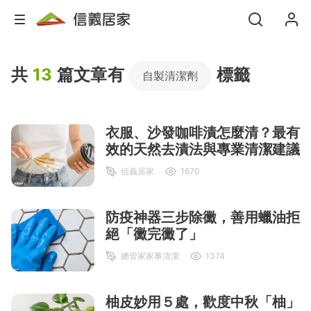
共
13
篇文章有
標籤
自製清潔劑
衣服、沙發咖啡漬怎麼清？最有
效的天然去漬法與專業清潔建議
信義居家
1670
防疫神器三步除黴，善用蠟油拒
絕「黴完黴了」
總管家家事清潔
1374
柚皮妙用５處，歡度中秋「柚」