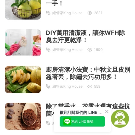
一手！
總管家King House
2831
DIY萬用清潔液，讓你WFH除
臭去汙更乾淨！
總管家King House
1600
廚房清潔小法寶：中秋文旦皮別
急著丟，除鏽去污功用多！
總管家King House
559
除了當香水，花露水還有這些抗
歡迎訂閱我們的 LINE 官方帳號
菌小招數！
連結 LINE 帳號
總管家King House
6447