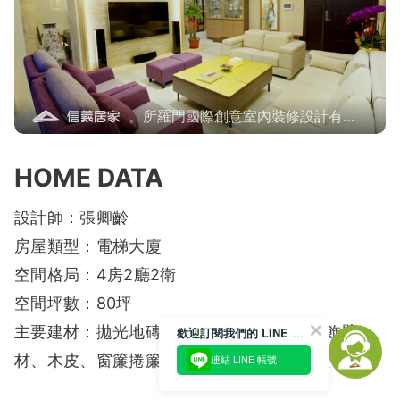
。所羅門國際創意室內裝修設計有限
公司
HOME DATA
設計師：張卿齡
房屋類型：電梯大廈
空間格局：4房2廳2衛
空間坪數：80坪
主要建材：拋光地磚、馬賽克磚、玻璃、裝飾壁
歡迎訂閱我們的 LINE 官方帳號
材、木皮、窗簾捲簾、超耐磨木地板、裱布、壁紙
連結 LINE 帳號