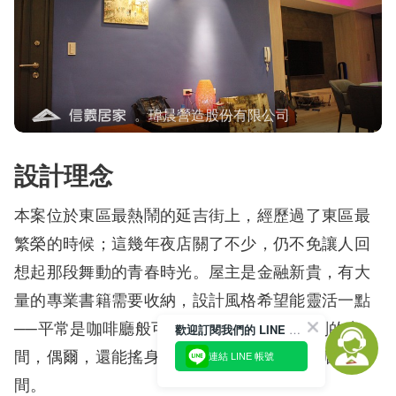
。瑋晨營造股份有限公司
設計理念
本案位於東區最熱鬧的延吉街上，經歷過了東區最
繁榮的時候；這幾年夜店關了不少，仍不免讓人回
想起那段舞動的青春時光。屋主是金融新貴，有大
量的專業書籍需要收納，設計風格希望能靈活一點
──平常是咖啡廳般可舒適地閱讀、小憩片刻的空
歡迎訂閱我們的 LINE 官方帳號
間，偶爾，還能搖身一變成為個性滿點的夜店風空
連結 LINE 帳號
間。