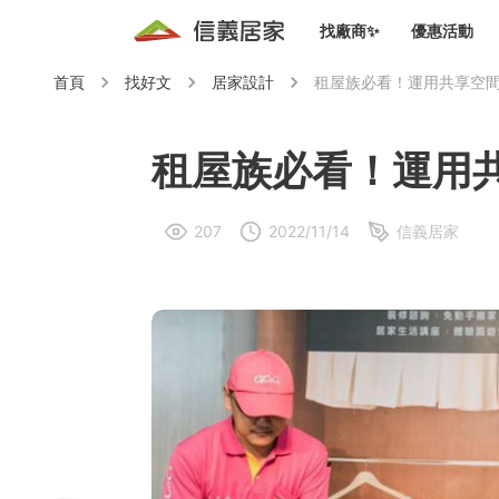
找廠商✨
優惠活動
首頁
找好文
居家設計
租屋族必看！運用共享空
知識文
免費諮詢服務
前往
廠商募集
人才招募
居住好生活講座
設計裝
買屋
居住服務免費諮詢
租屋族必看！運用
室內設
設計裝
會員活動優惠
設計裝
207
2022/11/14
信義居家
搬家清
冷氣清洗(限時優惠)
新會員大禮包
免費居住好生
室內設
優質搬
信義客戶優惠
清潔除
信義成交客戶福利專區
清潔消
家居設
長照設