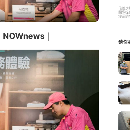
信義房
繕
團隊提
滲漏防
有免費
修
家好幫
：NOWnews｜
融
猜你
融
產物保險