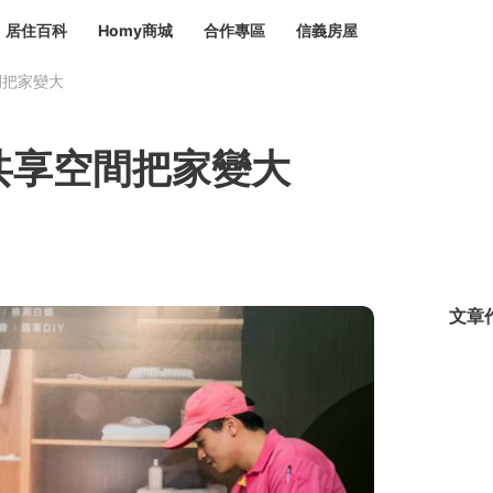
居住百科
Homy商城
合作專區
信義房屋
間把家變大
章
 設計裝潢 大館
潢
賣屋
租屋
共享空間把家變大
計
居家設計
裝修攻略
生活提案
居家新聞
潢
潢
運
活講座
服務滿意度抽獎
電子報隱藏優惠
計
軟裝設計
包租代管
家
驗屋服務
文章
蟲
毒
冷氣清洗
整理收納
專業除蟲
備
備
系統家具
隱形鐵窗
油漆塗料