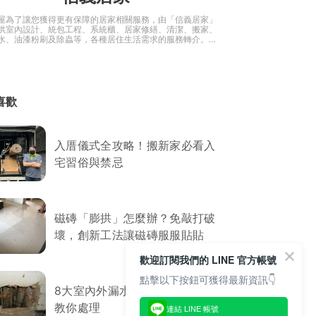
屋為了讓您獲得更有保障的居家相關服務，由「信義居家」
供室內設計、統包工程、系統櫃、居家修繕、清潔、搬家、
水、油漆粉刷及除蟲等，各種居住生活需求的服務轉介。還
裝修諮詢和生活知識，是您建造「安全、舒適、美觀」的居
手！
喜歡
入厝儀式全攻略！搬新家必看入
宅習俗與禁忌
磁磚「膨拱」怎麼辦？免敲打破
壞，創新工法讓磁磚服服貼貼
歡迎訂閱我們的 LINE 官方帳號
點擊以下按鈕可獲得最新資訊👇
8大室內外漏水原因．防水專家
教你處理
連結 LINE 帳號