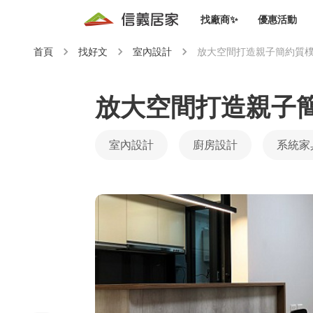
找廠商✨
優惠活動
首頁
找好文
室內設計
放大空間打造親子簡約質
知識文
免費諮詢服務
前往
廠商募集
人才招募
居住好生活講座
設計裝
買屋
居住服務免費諮詢
放大空間打造親子
室內設
設計裝
會員活動優惠
設計裝
室內設計
廚房設計
系統家
搬家清
冷氣清洗(限時優惠)
新會員大禮包
免費居住好生
室內設
優質搬
信義客戶優惠
清潔除
信義成交客戶福利專區
清潔消
家居設
長照設