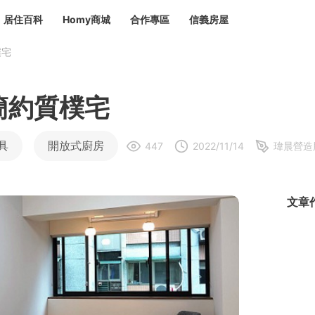
居住百科
Homy商城
合作專區
信義房屋
樸宅
章
 設計裝潢 大館
潢
賣屋
租屋
簡約質樸宅
計
居家設計
裝修攻略
生活提案
居家新聞
潢
潢
具
開放式廚房
447
2022/11/14
瑋晨營造
運
活講座
服務滿意度抽獎
電子報隱藏優惠
計
軟裝設計
包租代管
家
驗屋服務
文章
蟲
毒
冷氣清洗
整理收納
專業除蟲
備
備
系統家具
隱形鐵窗
油漆塗料