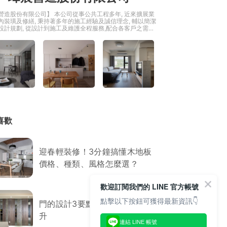
營造股份有限公司】 本公司從事公共工程多年, 近來擴展業
內裝璜及修繕, 秉持著多年的施工經驗及誠信理念, 輔以簡潔
設計規劃, 從設計到施工及維護全程服務,配合各客戶之需求
,施工快速,價格合理,期望能為您打造一個理想的使用環境。
年級生秉持著「以客為尊」的信念, 以貼近使用者需求的面
, 不強加炫目的裝飾建議, 著重於實用及功能性的規劃,以”人
為出發點,透過事前的詳細溝通、仔細聆聽，本著服務的初
心完成每一個案子。
喜歡
迎春輕裝修！3分鐘搞懂木地板
價格、種類、風格怎麼選？
歡迎訂閱我們的 LINE 官方帳號
點擊以下按鈕可獲得最新資訊👇
門的設計3要點，機能美感大躍
升
連結 LINE 帳號