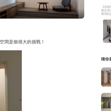
【瑋晨
繕
務至室
實用的
及預算
修
兩位七
向切入
性化”
融
衷，盡
融
產物保險
空間是個很大的挑戰！
猜你