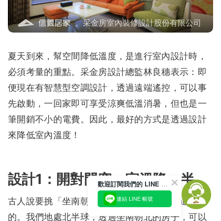
。采金房室內裝修設計股份有限公司
夏天到來，幫空間降低溫度，是進行室內設計時，
必須考量的重點。采金房設計總監林良穗表示：即
便現在有智慧型空調設計，透過遠端遙控，可以事
先啟動，一回家即可享受涼爽低溫消暑，但也是一
筆開銷不小的電費。因此，最好的方式是透過設計
來降低室內溫度！
設計1：開對門窗，室溫降一半
歡迎訂閱我們的 LINE 官方帳號
連結 LINE 帳號
古人說要挑「坐南朝北」的房子，其實是有道理
的。我們地處北半球，透過坐南朝北的房子，可以