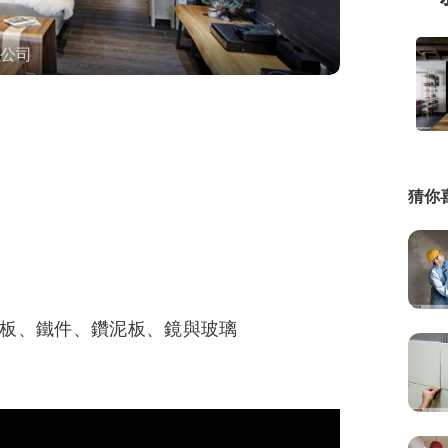
繕
公司
修
融
融
產物保險
猜你
板、鐵件、鑽泥板、鏡與玻璃