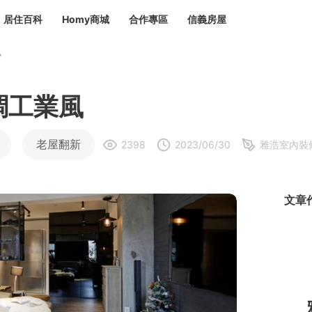
居住百科
Homy商城
合作專區
信義房屋
風
章
 設計裝潢 大館
潢
賣屋
租屋
調工業風
計
居家設計
裝修攻略
生活提案
居家新聞
潢
潢
老屋翻新
2398
2023/06/30
雅浩室內裝
運
活講座
服務滿意度抽獎
電子報隱藏優惠
計
軟裝設計
包租代管
家
驗屋服務
文章
蟲
毒
冷氣清洗
整理收納
專業除蟲
備
備
系統家具
隱形鐵窗
油漆塗料