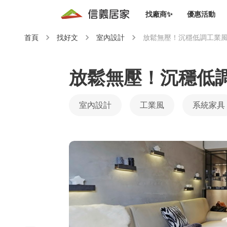
找廠商✨
優惠活動
首頁
找好文
室內設計
放鬆無壓！沉穩低調工業
知識文
免費諮詢服務
前往
廠商募集
人才招募
居住好生活講座
設計裝
買屋
居住服務免費諮詢
放鬆無壓！沉穩低
室內設
設計裝
會員活動優惠
設計裝
室內設計
工業風
系統家具
搬家清
冷氣清洗(限時優惠)
新會員大禮包
免費居住好生
室內設
優質搬
信義客戶優惠
清潔除
信義成交客戶福利專區
清潔消
家居設
長照設