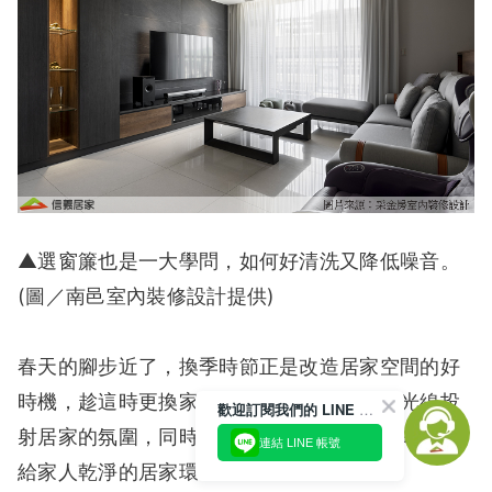
▲選窗簾也是一大學問，如何好清洗又降低噪音。
(圖／南邑室內裝修設計提供)
春天的腳步近了，換季時節正是改造居家空間的好
時機，趁這時更換家中的窗簾，不只可改造光線投
歡迎訂閱我們的 LINE 官方帳號
射居家的氛圍，同時也除去窗簾上沾染的塵螨，還
連結 LINE 帳號
給家人乾淨的居家環境。