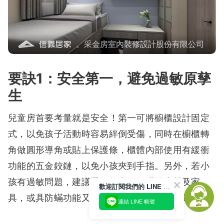
。采金房室內裝修設計股份有限公司
要訣1：安全第一，避免過敏原孳
生
兒童房首要考量就是安全！第一可將櫥櫃設計固定
式，以免孩子活動時容易絆倒受傷，同時在櫥櫃轉
角做圓形導角或貼上保護條，櫃體內部使用有緩衝
功能的五金鉸鏈，以免小孩夾到手指。另外，若小
孩有過敏問題，建議選用無毒低甲醛的建材及家
歡迎訂閱我們的 LINE 官方帳號
具，或具防蟎功能又容易清洗的窗簾及寢具為佳。
連結 LINE 帳號