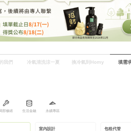
繕
修
融
融
產物保險
的我們
冷氣清洗涼一夏
換冷氣到Homy
填需
局部修繕
生活金融
永續專區
室內設計
包租代管