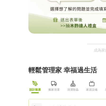
局部修
局部裝
生活金
生活金
成為家
輕鬆管理家 幸福過生活
設計裝潢
搬家清運
清潔除蟲
家居設備