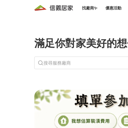
找廠商✨
優惠活動
知識文
免費諮詢服務
前往
廠商募集
人才招募
居住好生活講座
設計裝
買屋
滿足你對家美好的想
居住服務免費諮詢
室內設
設計裝
會員活動優惠
設計裝
搬家清
冷氣清洗(限時優惠)
新會員大禮包
免費居住好生
室內設
優質搬
信義客戶優惠
清潔除
信義成交客戶福利專區
清潔消
家居設
長照設