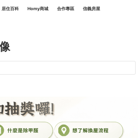
居住百科
Homy商城
合作專區
信義房屋
章
 設計裝潢 大館
潢
賣屋
租屋
像
計
居家設計
裝修攻略
生活提案
居家新聞
潢
潢
運
活講座
服務滿意度抽獎
電子報隱藏優惠
計
軟裝設計
包租代管
家
驗屋服務
蟲
毒
冷氣清洗
整理收納
專業除蟲
備
備
系統家具
隱形鐵窗
油漆塗料