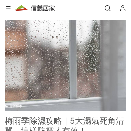
梅雨季除濕攻略｜5大濕氣死角清
單，這樣防霉才有效！