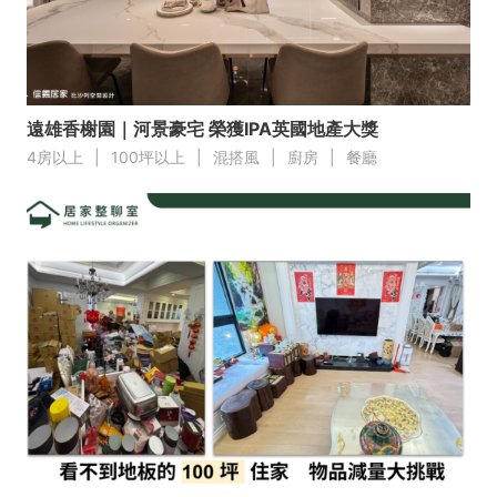
繕
修
遠雄香榭園｜河景豪宅 榮獲IPA英國地產大獎
融
4房以上
|
100坪以上
|
混搭風
|
廚房
|
餐廳
融
產物保險