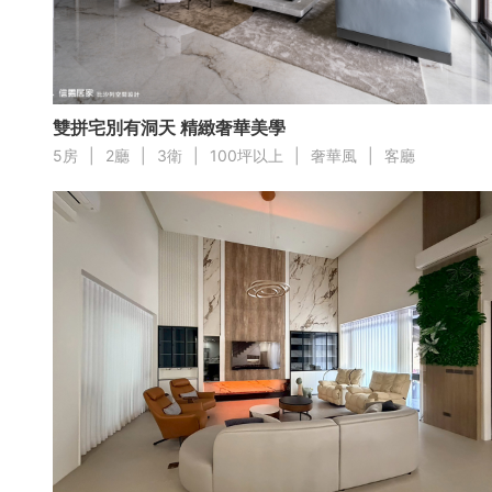
局部修
局部裝
雙拼宅別有洞天 精緻奢華美學
生活金
5房
|
2廳
|
3衛
|
100坪以上
|
奢華風
|
客廳
生活金