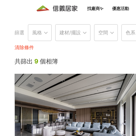
找廠商✨
優惠活動
知識文
免費諮詢服務
前往
篩選
風格
建材/擺設
空間
色系
廠商募集
人才招募
居住好生活講座
設計裝
買屋
居住服務免費諮詢
清除條件
室內設
設計裝
會員活動優惠
共篩出
9
個相簿
設計裝
搬家清
冷氣清洗(限時優惠)
新會員大禮包
免費居住好生
室內設
優質搬
信義客戶優惠
清潔除
信義成交客戶福利專區
清潔消
家居設
長照設