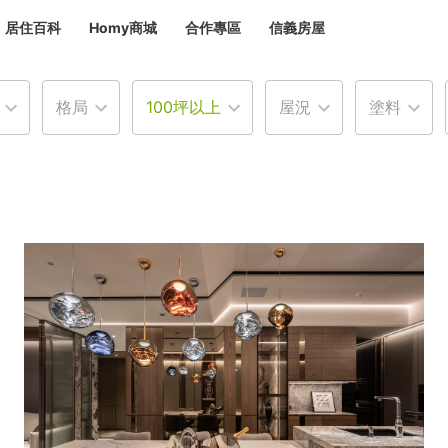
居住百科
Homy商城
合作專區
信義房屋
章
 設計裝潢 大館
格局
100坪以上
屋況
塗料
潢
賣屋
租屋
計
居家設計
裝修攻略
生活提案
居家新聞
潢
潢
運
活講座
服務滿意度抽獎
電子報隱藏優惠
計
軟裝設計
包租代管
家
驗屋服務
蟲
毒
冷氣清洗
整理收納
專業除蟲
備
備
系統家具
隱形鐵窗
油漆塗料