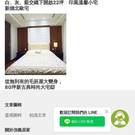
白、灰、藍交織下開啟22坪
印風溫馨小宅
新婚北歐宅
從無到有的毛胚屋大變身，
80坪新古典時尚大宅邸
文章圖輯
歡迎訂閱我們的 LINE 官方帳號
靈感圖輯
知識文章
訂閱電子報
連結 LINE 帳號
關於信義居家