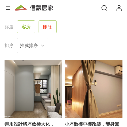
篩選
客房
刪除
排序
善用設計將坪效極大化，
小坪數樓中樓改裝．變身無