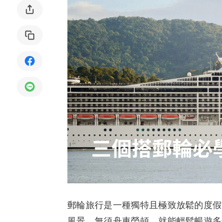
局部修
局部裝
生活金
生活金
郵輪旅行是一種獨特且極致放鬆的度假
風景，無須舟車勞頓，就能輕鬆暢遊多