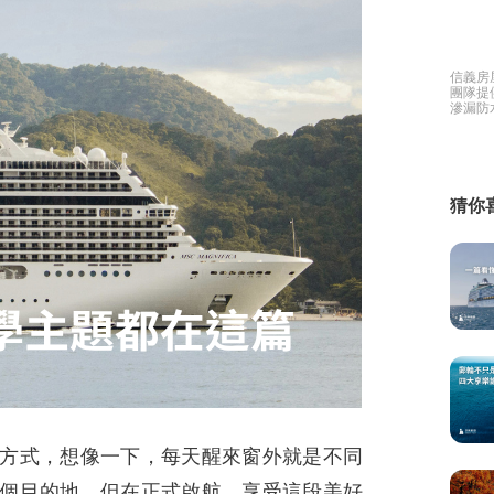
繕
信義房
修
團隊提
滲漏防
有免費
融
家好幫
融
產物保險
猜你
方式，想像一下，每天醒來窗外就是不同
個目的地。但在正式啟航，享受這段美好