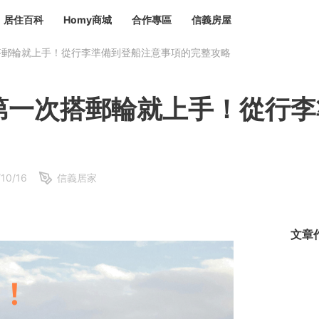
居住百科
Homy商城
合作專區
信義房屋
搭郵輪就上手！從行李準備到登船注意事項的完整攻略
章
 設計裝潢 大館
潢
賣屋
租屋
第一次搭郵輪就上手！從行李
計
居家設計
裝修攻略
生活提案
居家新聞
潢
潢
運
活講座
服務滿意度抽獎
電子報隱藏優惠
計
軟裝設計
包租代管
10/16
信義居家
家
驗屋服務
蟲
文章
毒
冷氣清洗
整理收納
專業除蟲
備
備
系統家具
隱形鐵窗
油漆塗料