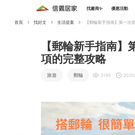
找廠商✨
優惠活動
首頁
找好文
生活提案
【郵輪新手指南】第一次
知識文
免費諮詢服務
前往
廠商募集
人才招募
居住好生活講座
設計裝
買屋
居住服務免費諮詢
【郵輪新手指南】
室內設
設計裝
項的完整攻略
會員活動優惠
設計裝
搬家清
冷氣清洗(限時優惠)
新會員大禮包
免費居住好生
室內設
旅遊
郵輪
3190
2025/
優質搬
信義客戶優惠
清潔除
信義成交客戶福利專區
清潔消
家居設
長照設