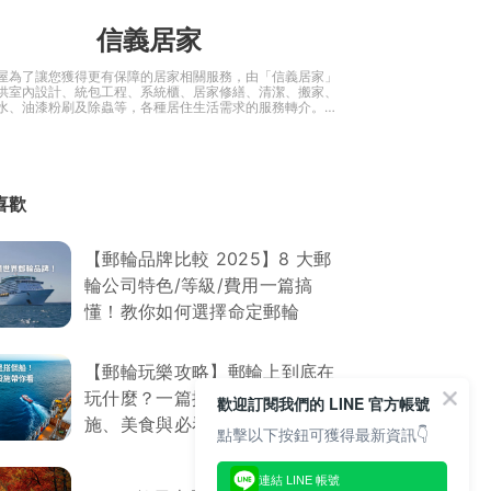
信義居家
屋為了讓您獲得更有保障的居家相關服務，由「信義居家」
供室內設計、統包工程、系統櫃、居家修繕、清潔、搬家、
水、油漆粉刷及除蟲等，各種居住生活需求的服務轉介。還
裝修諮詢和生活知識，是您建造「安全、舒適、美觀」的居
手！
喜歡
【郵輪品牌比較 2025】8 大郵
輪公司特色/等級/費用一篇搞
懂！教你如何選擇命定郵輪
【郵輪玩樂攻略】郵輪上到底在
玩什麼？一篇搞懂付費/免費設
歡迎訂閱我們的 LINE 官方帳號
施、美食與必看表演
點擊以下按鈕可獲得最新資訊👇
連結 LINE 帳號