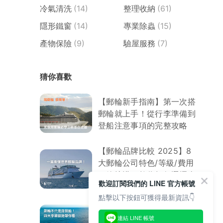
冷氣清洗
(14)
整理收納
(61)
隱形鐵窗
(14)
專業除蟲
(15)
產物保險
(9)
驗屋服務
(7)
猜你喜歡
【郵輪新手指南】第一次搭
郵輪就上手！從行李準備到
登船注意事項的完整攻略
【郵輪品牌比較 2025】8
大郵輪公司特色/等級/費用
一篇搞懂！教你如何選擇命
歡迎訂閱我們的 LINE 官方帳號
定郵輪
點擊以下按鈕可獲得最新資訊👇
【郵輪玩樂攻略】郵輪上到
連結 LINE 帳號