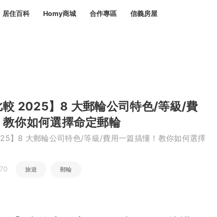
居住百科
Homy商城
合作專區
信義房屋
章
 設計裝潢 大館
潢
賣屋
租屋
計
居家設計
裝修攻略
生活提案
居家新聞
潢
潢
較 2025】8 大郵輪公司特色/等級/費
運
活講座
服務滿意度抽獎
電子報隱藏優惠
計
軟裝設計
包租代管
！教你如何選擇命定郵輪
家
驗屋服務
025】8 大郵輪公司特色/等級/費用一篇搞懂！教你如何選擇
蟲
毒
冷氣清洗
整理收納
專業除蟲
70
旅遊
郵輪
備
備
系統家具
隱形鐵窗
油漆塗料