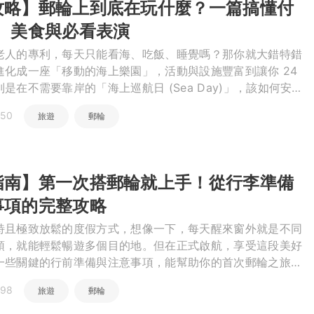
攻略】郵輪上到底在玩什麼？一篇搞懂付
繕
、美食與必看表演
修
老人的專利，每天只能看海、吃飯、睡覺嗎？那你就大錯特錯
進化成一座「移動的海上樂園」，活動與設施豐富到讓你 24
是在不需要靠岸的「海上巡航日 (Sea Day)」，該如何安
融
郵輪玩樂全攻略，將帶你一探究竟，從美食、娛樂到放鬆...
融
產物保險
050
旅遊
郵輪
指南】第一次搭郵輪就上手！從行李準備
事項的完整攻略
特且極致放鬆的度假方式，想像一下，每天醒來窗外就是不同
頓，就能輕鬆暢遊多個目的地。但在正式啟航，享受這段美好
一些關鍵的行前準備與注意事項，能幫助你的首次郵輪之旅更
專為郵輪新手設計的完整攻略，將帶你一步步了解所有細節，
198
旅遊
郵輪
.