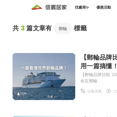
找廠商✨
優惠活動
知識文
免費諮詢服務
共
3
篇文章有
標籤
前往
郵輪
廠商募集
人才招募
居住好生活講座
設計裝
買屋
居住服務免費諮詢
室內設
設計裝
會員活動優惠
設計裝
【郵輪品牌比
搬家清
冷氣清洗(限時優惠)
新會員大禮包
免費居住好生
室內設
用一篇搞懂
優質搬
信義客戶優惠
【郵輪品牌比較 2
清潔除
命定郵輪
信義成交客戶福利專區
清潔消
信義居家
12
家居設
長照設