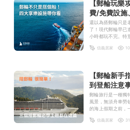
【郵輪玩樂
局部修
費/免費設施
局部裝
還以為搭郵輪只是
了！現代郵輪早已
小時都玩不完。特別
生活金
排才不會無聊？這份
生活金
信義居家
1
【郵輪新手
到登船注意
郵輪旅行是一種獨
風景，無須舟車勞
的海上假期之前，
加順暢愉快。這份
信義居家
3
讓你第一次搭郵輪就