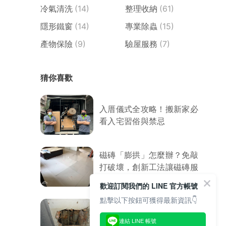
冷氣清洗
(14)
整理收納
(61)
隱形鐵窗
(14)
專業除蟲
(15)
產物保險
(9)
驗屋服務
(7)
猜你喜歡
入厝儀式全攻略！搬新家必
看入宅習俗與禁忌
磁磚「膨拱」怎麼辦？免敲
打破壞，創新工法讓磁磚服
服貼貼
歡迎訂閱我們的 LINE 官方帳號
點擊以下按鈕可獲得最新資訊👇
8大室內外漏水原因．防水
連結 LINE 帳號
專家教你處理