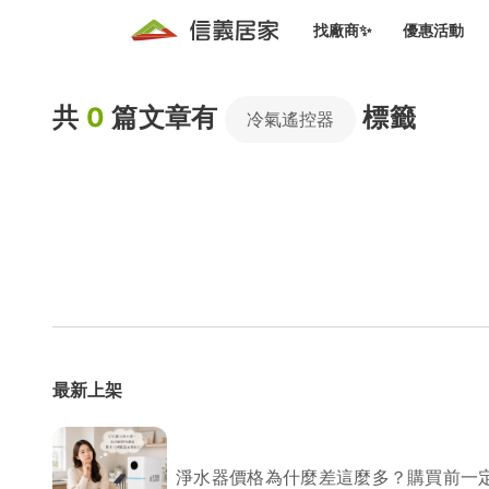
找廠商✨
優惠活動
知識文
免費諮詢服務
共
0
篇文章有
標籤
前往
冷氣遙控器
廠商募集
人才招募
居住好生活講座
設計裝
買屋
居住服務免費諮詢
室內設
設計裝
會員活動優惠
設計裝
搬家清
冷氣清洗(限時優惠)
新會員大禮包
免費居住好生
室內設
優質搬
信義客戶優惠
清潔除
信義成交客戶福利專區
清潔消
最新上架
家居設
長照設
淨水器價格為什麼差這麼多？購買前一