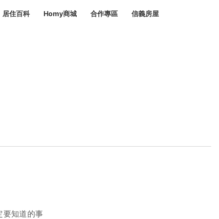
居住百科
Homy商城
合作專區
信義房屋
章
 設計裝潢 大館
潢
賣屋
租屋
計
居家設計
裝修攻略
生活提案
居家新聞
潢
潢
運
活講座
服務滿意度抽獎
電子報隱藏優惠
計
軟裝設計
包租代管
家
驗屋服務
蟲
毒
冷氣清洗
整理收納
專業除蟲
備
備
系統家具
隱形鐵窗
油漆塗料
定要知道的事