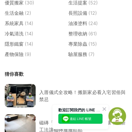
優質搬家
(30)
生活提案
(52)
生活金融
(2)
長照設備
(12)
系統家具
(14)
油漆塗料
(24)
冷氣清洗
(14)
整理收納
(61)
隱形鐵窗
(14)
專業除蟲
(15)
產物保險
(9)
驗屋服務
(7)
猜你喜歡
入厝儀式全攻略！搬新家必看入宅習俗與
禁忌
歡迎訂閱我們的 LINE 官方帳號
連結 LINE 帳號
磁磚「膨拱」怎麼辦？免敲打破壞，創新
工法讓磁磚服服貼貼