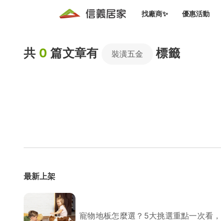
找廠商✨
優惠活動
知識文
免費諮詢服務
共
0
篇文章有
標籤
前往
裝潢五金
廠商募集
人才招募
居住好生活講座
設計裝
買屋
居住服務免費諮詢
室內設
設計裝
會員活動優惠
設計裝
搬家清
冷氣清洗(限時優惠)
新會員大禮包
免費居住好生
室內設
優質搬
信義客戶優惠
清潔除
信義成交客戶福利專區
清潔消
最新上架
家居設
長照設
寵物地板怎麼選？5大挑選重點一次看