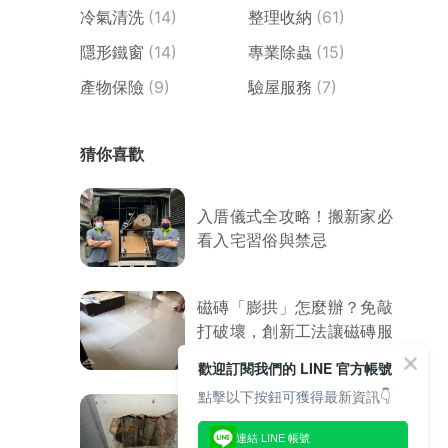
冷氣清洗
(14)
整理收納
(61)
隱形鐵窗
(14)
專業除蟲
(15)
產物保險
(9)
驗屋服務
(7)
猜你喜歡
入厝儀式全攻略！搬新家必
看入宅習俗與禁忌
磁磚「膨拱」怎麼辦？免敲
打破壞，創新工法讓磁磚服
服貼貼
歡迎訂閱我們的 LINE 官方帳號
點擊以下按鈕可獲得最新資訊👇
8大室內外漏水原因．防水
連結 LINE 帳號
專家教你處理