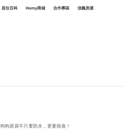
居住百科
Homy商城
合作專區
信義房屋
章
 設計裝潢 大館
潢
賣屋
租屋
計
居家設計
裝修攻略
生活提案
居家新聞
潢
潢
運
活講座
服務滿意度抽獎
電子報隱藏優惠
計
軟裝設計
包租代管
家
驗屋服務
蟲
毒
冷氣清洗
整理收納
專業除蟲
備
備
系統家具
隱形鐵窗
油漆塗料
，狗狗尿尿不只要防水，更要除臭！