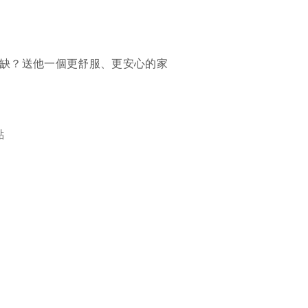
繕
修
不缺？送他一個更舒服、更安心的家
融
融
產物保險
點