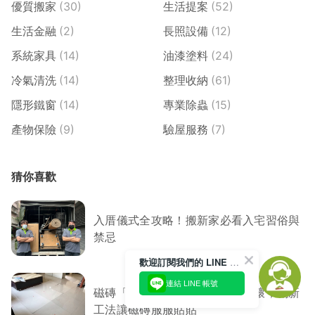
優質搬家
(30)
生活提案
(52)
生活金融
(2)
長照設備
(12)
系統家具
(14)
油漆塗料
(24)
冷氣清洗
(14)
整理收納
(61)
隱形鐵窗
(14)
專業除蟲
(15)
產物保險
(9)
驗屋服務
(7)
猜你喜歡
入厝儀式全攻略！搬新家必看入宅習俗與
禁忌
歡迎訂閱我們的 LINE 官方帳號
連結 LINE 帳號
磁磚「膨拱」怎麼辦？免敲打破壞，創新
工法讓磁磚服服貼貼