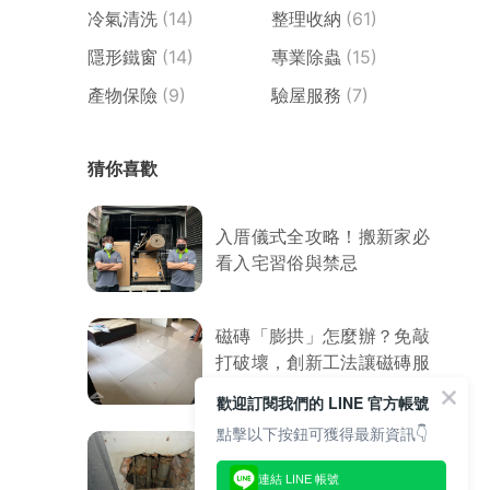
冷氣清洗
(14)
整理收納
(61)
隱形鐵窗
(14)
專業除蟲
(15)
產物保險
(9)
驗屋服務
(7)
猜你喜歡
入厝儀式全攻略！搬新家必
看入宅習俗與禁忌
磁磚「膨拱」怎麼辦？免敲
打破壞，創新工法讓磁磚服
服貼貼
歡迎訂閱我們的 LINE 官方帳號
點擊以下按鈕可獲得最新資訊👇
8大室內外漏水原因．防水
連結 LINE 帳號
專家教你處理