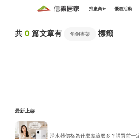
找廠商✨
優惠活動
知識文
免費諮詢服務
共
0
篇文章有
標籤
前往
角鋼書架
廠商募集
人才招募
居住好生活講座
設計裝
買屋
居住服務免費諮詢
室內設
設計裝
會員活動優惠
設計裝
搬家清
冷氣清洗(限時優惠)
新會員大禮包
免費居住好生
室內設
優質搬
信義客戶優惠
清潔除
信義成交客戶福利專區
清潔消
最新上架
家居設
長照設
淨水器價格為什麼差這麼多？購買前一