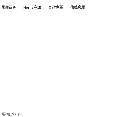
居住百科
Homy商城
合作專區
信義房屋
章
 設計裝潢 大館
潢
賣屋
租屋
計
居家設計
裝修攻略
生活提案
居家新聞
潢
潢
運
活講座
服務滿意度抽獎
電子報隱藏優惠
計
軟裝設計
包租代管
家
驗屋服務
蟲
毒
冷氣清洗
整理收納
專業除蟲
備
備
系統家具
隱形鐵窗
油漆塗料
定要知道的事