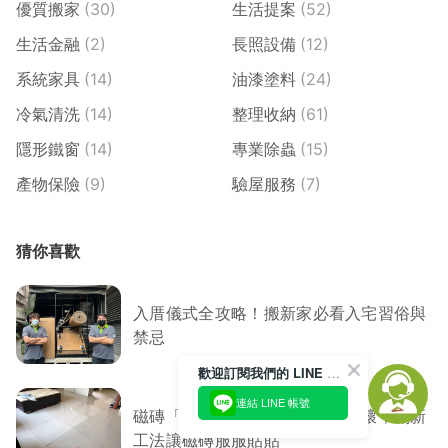
優質搬家
(30)
生活提案
(52)
生活金融
(2)
長照設備
(12)
系統家具
(14)
油漆塗料
(24)
冷氣清洗
(14)
整理收納
(61)
隱形鐵窗
(14)
專業除蟲
(15)
產物保險
(9)
驗屋服務
(7)
猜你喜歡
入厝儀式全攻略！搬新家必看入宅習俗與
禁忌
歡迎訂閱我們的 LINE 官方帳號
連結 LINE 帳號
磁磚「膨拱」怎麼辦？免敲打破壞，創新
工法讓磁磚服服貼貼