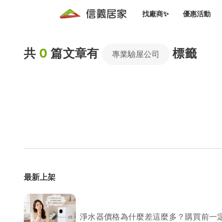
找廠商✨
優惠活動
知識文
免費諮詢服務
共
0
篇文章有
標籤
前往
專業驗屋公司
廠商募集
人才招募
居住好生活講座
設計裝
買屋
居住服務免費諮詢
室內設
設計裝
會員活動優惠
設計裝
搬家清
冷氣清洗(限時優惠)
新會員大禮包
免費居住好生
室內設
優質搬
信義客戶優惠
清潔除
信義成交客戶福利專區
清潔消
最新上架
家居設
長照設
淨水器價格為什麼差這麼多？購買前一