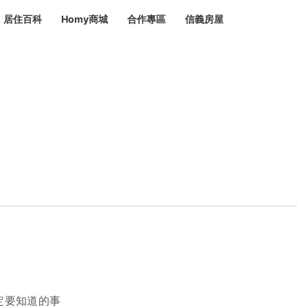
居住百科
Homy商城
合作專區
信義房屋
章
 設計裝潢 大館
潢
賣屋
租屋
計
居家設計
裝修攻略
生活提案
居家新聞
潢
潢
運
活講座
服務滿意度抽獎
電子報隱藏優惠
計
軟裝設計
包租代管
家
驗屋服務
蟲
毒
冷氣清洗
整理收納
專業除蟲
備
備
系統家具
隱形鐵窗
油漆塗料
定要知道的事