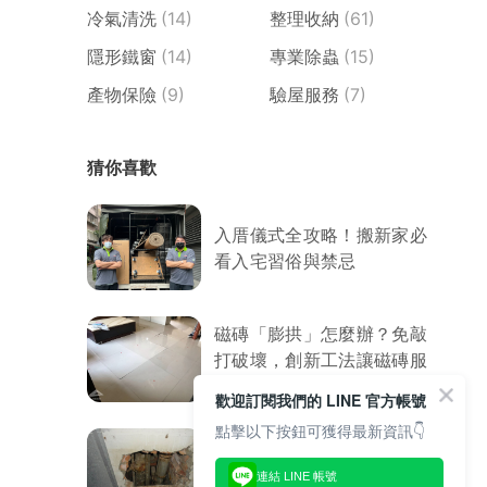
冷氣清洗
(14)
整理收納
(61)
隱形鐵窗
(14)
專業除蟲
(15)
產物保險
(9)
驗屋服務
(7)
猜你喜歡
入厝儀式全攻略！搬新家必
看入宅習俗與禁忌
磁磚「膨拱」怎麼辦？免敲
打破壞，創新工法讓磁磚服
服貼貼
歡迎訂閱我們的 LINE 官方帳號
點擊以下按鈕可獲得最新資訊👇
8大室內外漏水原因．防水
連結 LINE 帳號
專家教你處理