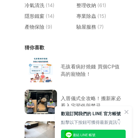
冷氣清洗
(14)
整理收納
(61)
隱形鐵窗
(14)
專業除蟲
(15)
產物保險
(9)
驗屋服務
(7)
猜你喜歡
毛孩看病好燒錢 買個CP值
高的寵物險！
入厝儀式全攻略！搬新家必
看入宅習俗與禁忌
歡迎訂閱我們的 LINE 官方帳號
點擊以下按鈕可獲得最新資訊👇
磁磚「膨拱」怎麼辦？免敲
打破壞，創新工法讓磁磚服
連結 LINE 帳號