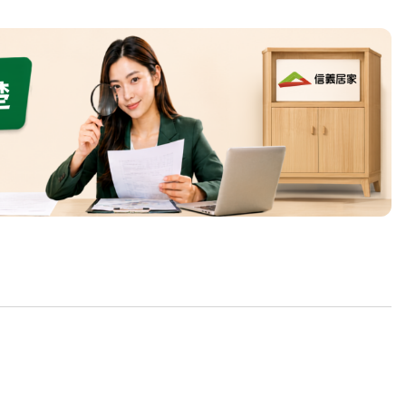
繕
修
融
融
產物保險