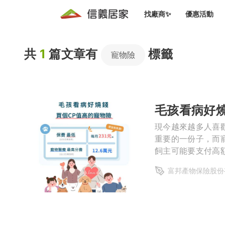
找廠商✨
優惠活動
知識文
免費諮詢服務
共
1
篇文章有
標籤
前往
寵物險
廠商募集
人才招募
居住好生活講座
設計裝
買屋
居住服務免費諮詢
室內設
設計裝
會員活動優惠
設計裝
毛孩看病好燒
搬家清
冷氣清洗(限時優惠)
新會員大禮包
免費居住好生
室內設
現今越來越多人喜
優質搬
重要的一份子，而
信義客戶優惠
飼主可能要支付高
清潔除
信義成交客戶福利專區
則，挑選寵物保險
富邦產物保險股份
清潔消
家居設
長照設