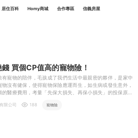
居住百科
Homy商城
合作專區
信義房屋
章
 設計裝潢 大館
潢
賣屋
租屋
計
居家設計
裝修攻略
生活提案
居家新聞
潢
潢
錢 買個CP值高的寵物險！
運
活講座
服務滿意度抽獎
電子報隱藏優惠
計
軟裝設計
包租代管
歡有寵物的陪伴，毛孩成了我們生活中最親密的夥伴，是家中
家
驗屋服務
寵物沒有健保，使得寵物保險應運而生，如生病或發生意外，
額的醫療費用，考量「先保大損失、再保小損失」的投保原
蟲
應重視「手術及住院費用」的保障。
有限公司
188
毒
冷氣清洗
整理收納
專業除蟲
寵物險
備
備
系統家具
隱形鐵窗
油漆塗料