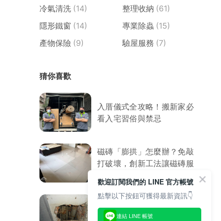
冷氣清洗
(14)
整理收納
(61)
隱形鐵窗
(14)
專業除蟲
(15)
產物保險
(9)
驗屋服務
(7)
猜你喜歡
入厝儀式全攻略！搬新家必
看入宅習俗與禁忌
磁磚「膨拱」怎麼辦？免敲
打破壞，創新工法讓磁磚服
服貼貼
歡迎訂閱我們的 LINE 官方帳號
點擊以下按鈕可獲得最新資訊👇
8大室內外漏水原因．防水
連結 LINE 帳號
專家教你處理