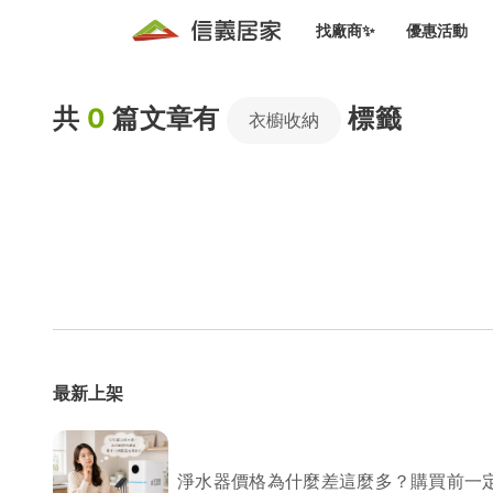
找廠商✨
優惠活動
知識文
免費諮詢服務
共
0
篇文章有
標籤
前往
衣櫥收納
廠商募集
人才招募
居住好生活講座
設計裝
買屋
居住服務免費諮詢
室內設
設計裝
會員活動優惠
設計裝
搬家清
冷氣清洗(限時優惠)
新會員大禮包
免費居住好生
室內設
優質搬
信義客戶優惠
清潔除
信義成交客戶福利專區
清潔消
最新上架
家居設
長照設
淨水器價格為什麼差這麼多？購買前一