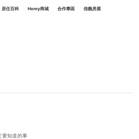
居住百科
Homy商城
合作專區
信義房屋
章
 設計裝潢 大館
潢
賣屋
租屋
計
居家設計
裝修攻略
生活提案
居家新聞
潢
潢
運
活講座
服務滿意度抽獎
電子報隱藏優惠
計
軟裝設計
包租代管
家
驗屋服務
蟲
毒
冷氣清洗
整理收納
專業除蟲
備
備
系統家具
隱形鐵窗
油漆塗料
定要知道的事