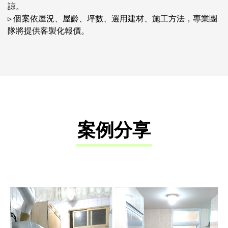
諒。
▹ 個案依屋況、屋齡、坪數、選用建材、施工方法，專業團
隊將提供客製化報價。
水電工程
電路配置:
-總電量配足
-高耗電的電器設置專用迴路
-線路配管，以防外力破壞
水路配置:
-檢測水壓、排水及給水是否堵塞
案例分享
管線更新