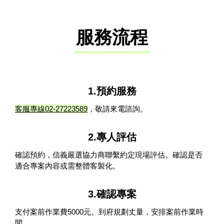
油漆粉刷
服務流程
牆面批土打磨平整，打理好後進行油
漆作業。
粗清&垃圾清運現場的大型垃圾先回
收清除，初步清理粉塵、殘留的水泥
1.預約服務
塊、現場的保護材等。
客服專線02-27223589
，敬請來電諮詢。
2.專人評估
確認預約，信義嚴選協力商聯繫約定現場評估。確認是否
適合專案內容或需整體客製化。
3.確認專案
支付案前作業費5000元。到府規劃丈量，安排案前作業時
間。