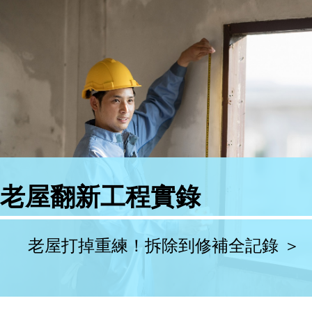
門窗工程
-舊窗框拆除
-調整窗框水平垂直、避免內窗傾斜
-防水收邊、間隙填補，確保密合
老屋翻新工程實錄
老屋打掉重練！拆除到修補全記錄 ＞