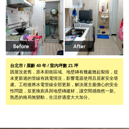
地磚工程
-清理整平地坪，刷水泥漿強化黏著力
-基準線下料打底、鏝刀鏝平
-鋪設磁磚，調整水平，隨時校正
-陰乾養護，填縫處勾縫處理，完 成
後清洗表面
台北市 / 屋齡 40 年 / 室內坪數 21 坪
因屋況老舊，原本廚衛區域、地壁磚有幾處翹起裂痕，從
未更新過的管線有跳電情況，影響電器使用且居家安全堪
慮。工程後將水電管線全部更新，解決屋主最擔心的安全
性問題，並更換廚具與地壁磚建材，讓空間感煥然一新。
熟悉的格局無變動，生活舒適度大大加分。