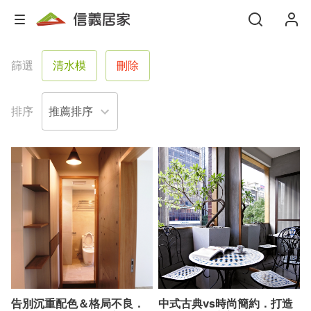
篩選
清水模
刪除
排序
告別沉重配色＆格局不良．
中式古典vs時尚簡約．打造