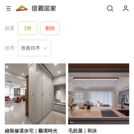
篩選
3房
刪除
排序
綠裝修退休宅｜藝境時光
毛胚屋｜和沐