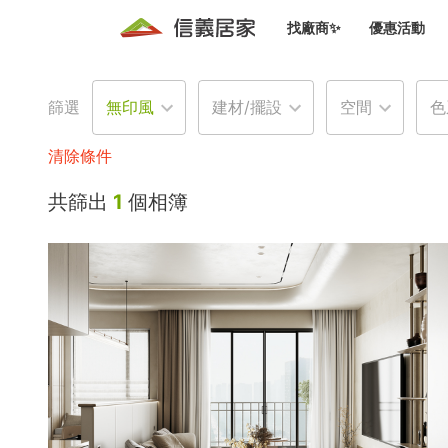
找廠商✨
優惠活動
知識文
免費諮詢服務
前往
篩選
無印風
建材/擺設
空間
色
廠商募集
人才招募
居住好生活講座
設計裝
買屋
居住服務免費諮詢
清除條件
室內設
設計裝
會員活動優惠
共篩出
1
個相簿
設計裝
搬家清
冷氣清洗(限時優惠)
新會員大禮包
免費居住好生
室內設
優質搬
信義客戶優惠
清潔除
信義成交客戶福利專區
清潔消
家居設
長照設