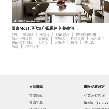
局部修
局部裝
國泰Most 現代無印風退休宅 養生宅
生活金
2房
|
閱讀燈
|
無印風
|
智能家居
|
智能調光開關
|
防焰一級建材
|
美耐板
|
清玻璃
|
鍍鈦金屬
|
水泥漆
|
生活金
超耐磨木地板
|
石英石
|
大板磚
|
鐵件
|
現代風
|
吊燈
|
30~39坪
文章圖輯
關於信義居家
靈感圖輯
信義居家官網
知識文章
English Service