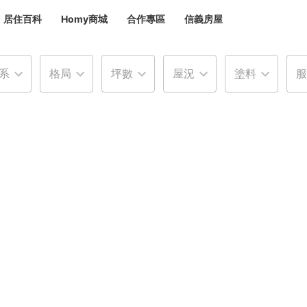
居住百科
Homy商城
合作專區
信義房屋
章
 設計裝潢 大館
系
格局
坪數
屋況
塗料
服
潢
賣屋
租屋
計
居家設計
裝修攻略
生活提案
居家新聞
潢
潢
運
活講座
服務滿意度抽獎
電子報隱藏優惠
計
軟裝設計
包租代管
家
驗屋服務
蟲
毒
冷氣清洗
整理收納
專業除蟲
備
備
系統家具
隱形鐵窗
油漆塗料