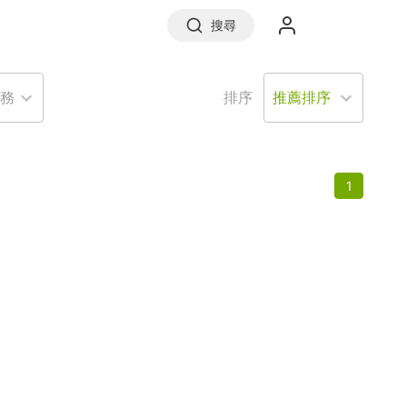
搜尋
務
排序
實價登錄
1
前往信義房屋