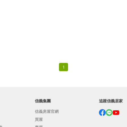
繕
修
融
融
產物保險
1
信義集團
追蹤信義居家
信義房屋官網
買屋