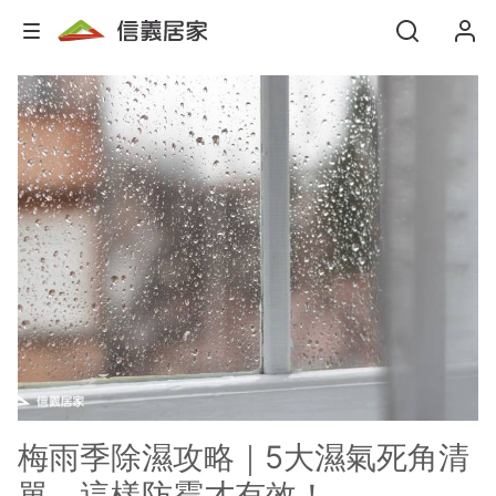
梅雨季除濕攻略｜5大濕氣死角清
單，這樣防霉才有效！