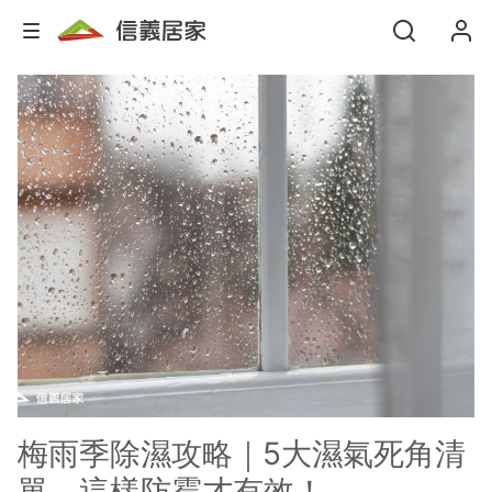
梅雨季除濕攻略｜5大濕氣死角清
單，這樣防霉才有效！