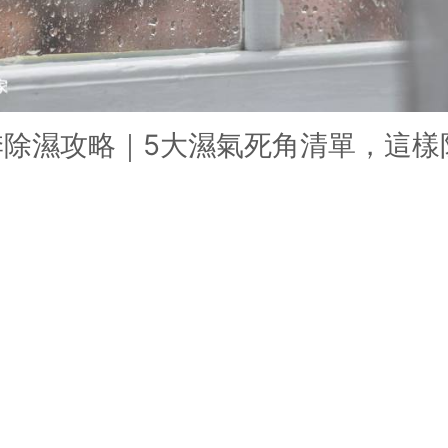
繕
修
融
季除濕攻略｜5大濕氣死角清單，這樣
融
產物保險
！