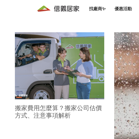
找廠商✨
優惠活動
知識文
免費諮詢服務
前往
廠商募集
人才招募
居住好生活講座
設計裝
買屋
居住服務免費諮詢
室內設
設計裝
會員活動優惠
設計裝
搬家清
冷氣清洗(限時優惠)
新會員大禮包
免費居住好生
室內設
優質搬
信義客戶優惠
清潔除
信義成交客戶福利專區
清潔消
搬家費用怎麼算？搬家公司估價
方式、注意事項解析
家居設
長照設