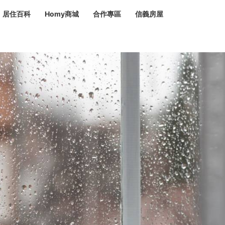
居住百科
Homy商城
合作專區
信義房屋
章
 設計裝潢 大館
潢
賣屋
租屋
計
居家設計
裝修攻略
生活提案
居家新聞
潢
潢
運
活講座
服務滿意度抽獎
電子報隱藏優惠
計
軟裝設計
包租代管
家
驗屋服務
蟲
毒
冷氣清洗
整理收納
專業除蟲
備
備
系統家具
隱形鐵窗
油漆塗料