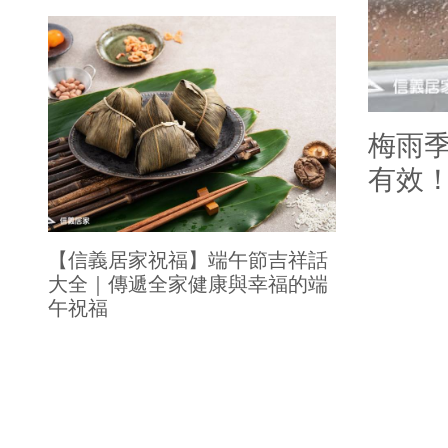
局部修
局部裝
生活金
梅雨
生活金
有效
【信義居家祝福】端午節吉祥話
大全｜傳遞全家健康與幸福的端
午祝福