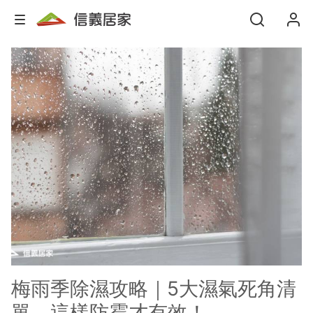
梅雨季除濕攻略｜5大濕氣死角清
單，這樣防霉才有效！