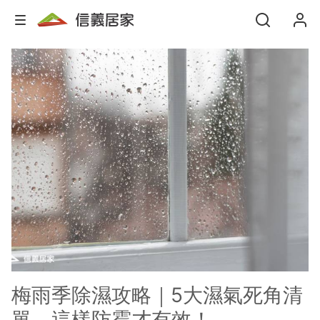
梅雨季除濕攻略｜5大濕氣死角清
單，這樣防霉才有效！