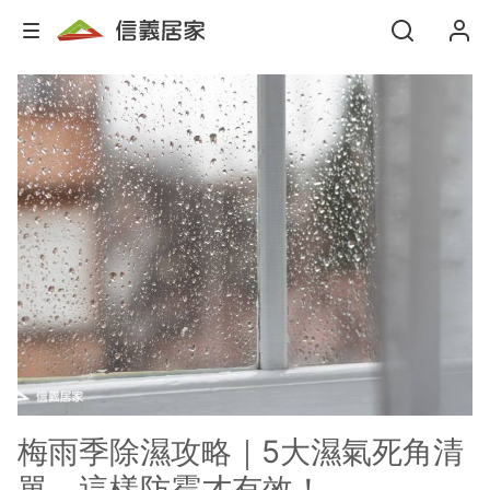
梅雨季除濕攻略｜5大濕氣死角清
單，這樣防霉才有效！