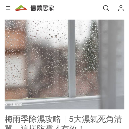
梅雨季除濕攻略｜5大濕氣死角清
單，這樣防霉才有效！