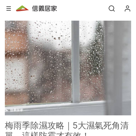
梅雨季除濕攻略｜5大濕氣死角清
單，這樣防霉才有效！